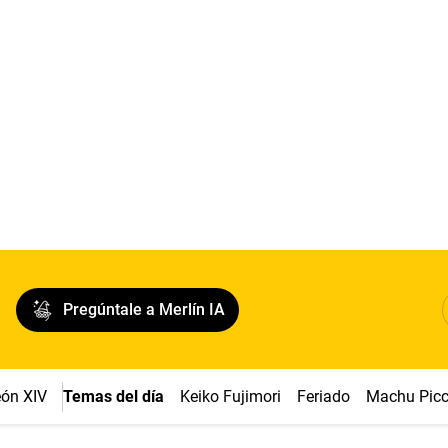
Pregúntale a Merlín IA
ón XIV
Temas del día
Keiko Fujimori
Feriado
Machu Pic