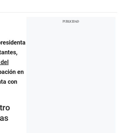
presidenta
tantes,
 del
pación en
nta con
tro
las