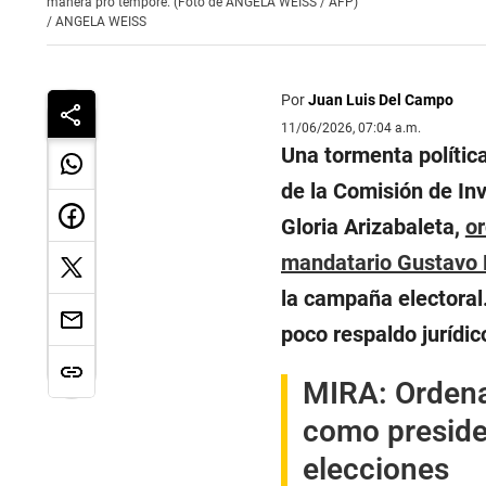
manera pro tempore. (Foto de ANGELA WEISS / AFP)
/
ANGELA WEISS
Por
Juan Luis Del Campo
11/06/2026, 07:04 a.m.
Una tormenta política 
de la Comisión de In
Gloria Arizabaleta,
or
mandatario Gustavo 
la campaña electoral
poco respaldo jurídic
MIRA:
Ordena
como preside
elecciones