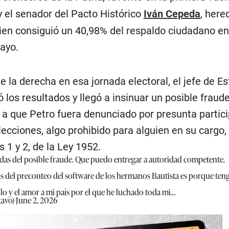
y el senador del Pacto Histórico
Iván Cepeda
, here
uien consiguió un 40,98% del respaldo ciudadano en
ayo.
de la derecha en esa jornada electoral, el jefe de E
los resultados y llegó a insinuar un posible fraud
 a que Petro fuera denunciado por presunta partic
elecciones, algo prohibido para alguien en su cargo,
 1 y 2, de la Ley 1952.
das del posible fraude. Que puedo entregar a autoridad competente.
os del preconteo del software de los hermanos Bautista es porque ten
 y el amor a mi país por el que he luchado toda mi…
tavo)
June 2, 2026