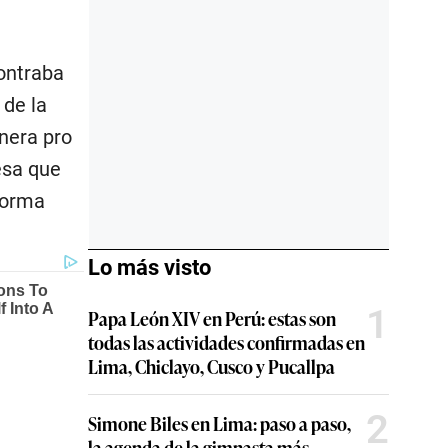
ontraba
 de la
nera pro
esa que
 forma
Lo más visto
1
Papa León XIV en Perú: estas son
todas las actividades confirmadas en
Lima, Chiclayo, Cusco y Pucallpa
2
Simone Biles en Lima: paso a paso,
la agenda de la gimnasta más