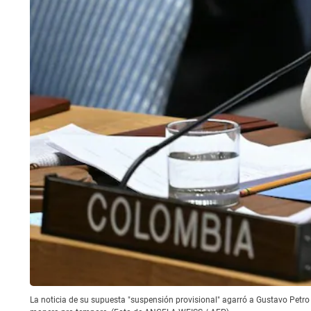
La noticia de su supuesta "suspensión provisional" agarró a Gustavo Petr