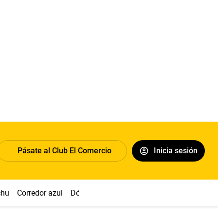
Pásate al Club El Comercio
Inicia sesión
chu
Corredor azul
Dólar
Congreso
Nasca
Acuña
Toled