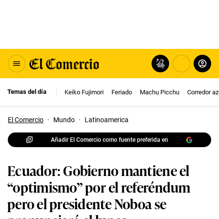
Temas del día
Keiko Fujimori
Feriado
Machu Picchu
Corredor az
El Comercio
·
Mundo
·
Latinoamerica
Añadir El Comercio como fuente preferida en
Ecuador: Gobierno mantiene el
“optimismo” por el referéndum
pero el presidente Noboa se