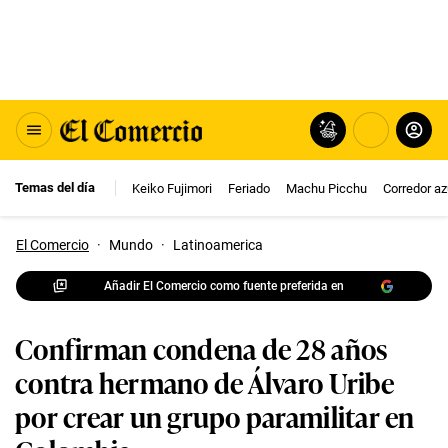
Temas del día
Keiko Fujimori
Feriado
Machu Picchu
Corredor az
El Comercio
·
Mundo
·
Latinoamerica
Añadir El Comercio como fuente preferida en
Confirman condena de 28 años
contra hermano de Álvaro Uribe
por crear un grupo paramilitar en