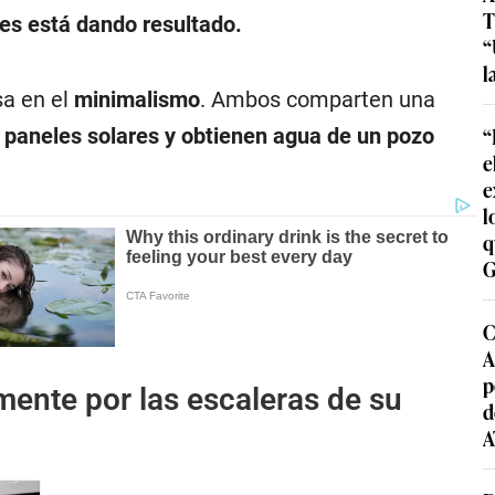
T
les está dando resultado.
“
l
sa en el
minimalismo
. Ambos comparten una
“
 paneles solares y obtienen agua de un pozo
e
e
l
q
G
C
A
p
mente por las escaleras de su
d
A