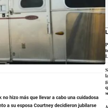
L
P
t
L
S
l
g
q
s
ck no hizo más que llevar a cabo una cuidadosa
nto a su esposa Courtney decidieron jubilarse
A