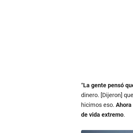
“
La gente pensó qu
dinero. [Dijeron] qu
hicimos eso.
Ahora 
de vida extremo
.