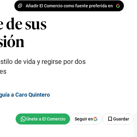
Añadir El Comercio como fuente preferida en
e de sus
sión
ilo de vida y regirse por dos
res
guía a Caro Quintero
Seguir en
Guardar