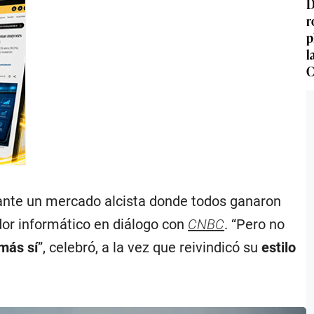
D
r
p
l
C
nte un mercado alcista donde todos ganaron
ador informático en diálogo con
CNBC
. “Pero no
más sí
”, celebró, a la vez que reivindicó su
estilo