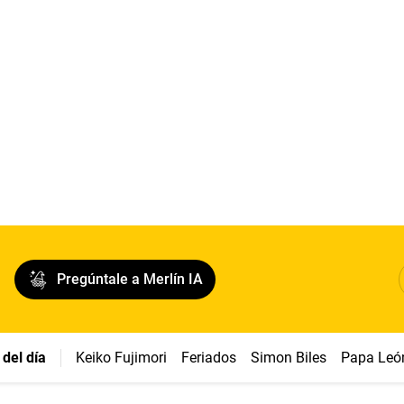
Pregúntale a Merlín IA
del día
Keiko Fujimori
Feriados
Simon Biles
Papa Leó