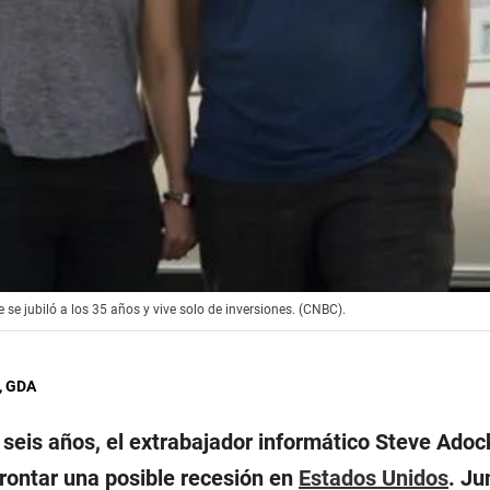
se jubiló a los 35 años y vive solo de inversiones. (CNBC).
, GDA
 seis años, el extrabajador informático Steve Ado
rontar una posible recesión en
Estados Unidos
. Ju