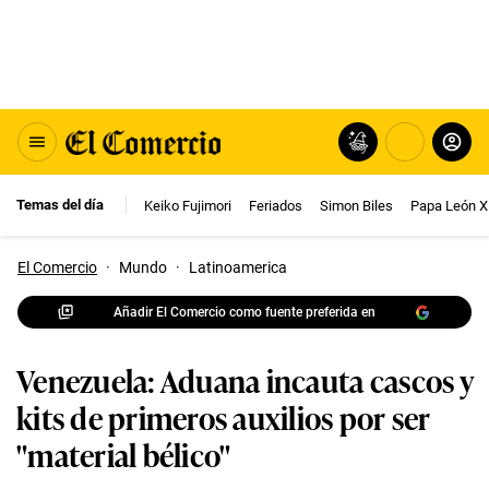
Temas del día
Keiko Fujimori
Feriados
Simon Biles
Papa León X
El Comercio
·
Mundo
·
Latinoamerica
Añadir El Comercio como fuente preferida en
Venezuela: Aduana incauta cascos y
kits de primeros auxilios por ser
"material bélico"