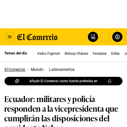
Temas del día
Keiko Fujimori
Betssy Chávez
Feriados
Dólar
J
El Comercio
·
Mundo
·
Latinoamerica
Añadir El Comercio como fuente preferida en
Ecuador: militares y policía
responden a la vicepresidenta que
cumplirán las disposiciones del