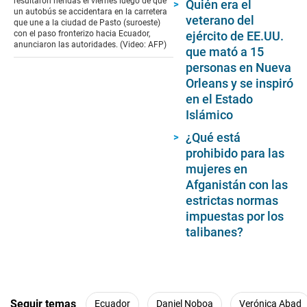
resultaron heridas el viernes luego de que
Quién era el
seconds
un autobús se accidentara en la carretera
veterano del
que une a la ciudad de Pasto (suroeste)
ejército de EE.UU.
con el paso fronterizo hacia Ecuador,
anunciaron las autoridades. (Video: AFP)
que mató a 15
personas en Nueva
Orleans y se inspiró
en el Estado
Islámico
¿Qué está
prohibido para las
mujeres en
Afganistán con las
estrictas normas
impuestas por los
talibanes?
Seguir temas
Ecuador
Daniel Noboa
Verónica Abad