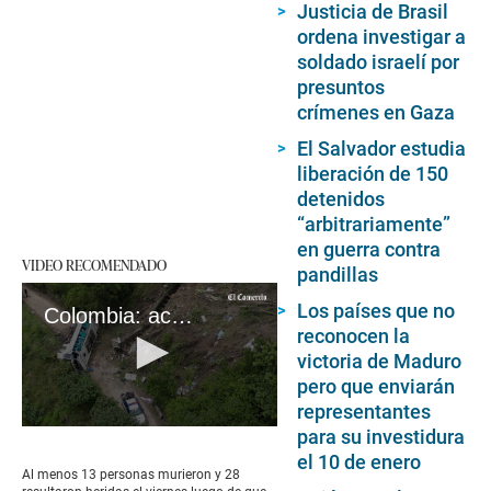
Justicia de Brasil
ordena investigar a
soldado israelí por
presuntos
crímenes en Gaza
El Salvador estudia
liberación de 150
detenidos
“arbitrariamente”
en guerra contra
VIDEO RECOMENDADO
pandillas
Los países que no
Colombia: accidente de autobús deja una decena de muertos
reconocen la
victoria de Maduro
pero que enviarán
representantes
0
para su investidura
seconds
el 10 de enero
of
Al menos 13 personas murieron y 28
49