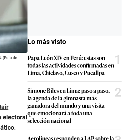
Lo más visto
1
Papa León XIV en Perú: estas son
3. (Foto de
todas las actividades confirmadas en
Lima, Chiclayo, Cusco y Pucallpa
2
Simone Biles en Lima: paso a paso,
la agenda de la gimnasta más
ganadora del mundo y una visita
Jair
que emocionará a toda una
 electoral
selección nacional
ático.
Aerolíneas responden a LAP sobre la