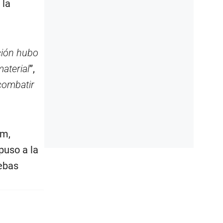
 la
ción hubo
aterial
”,
combatir
am,
puso a la
uebas