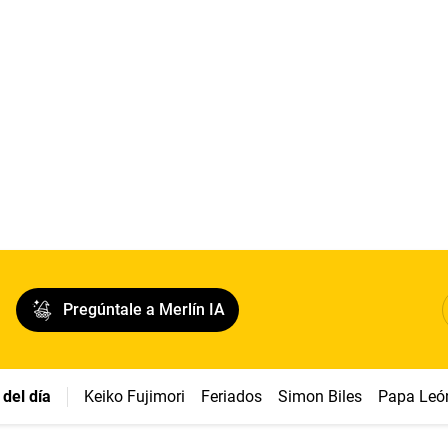
Pregúntale a Merlín IA
del día
Keiko Fujimori
Feriados
Simon Biles
Papa Leó