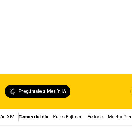
Pregúntale a Merlín IA
ón XIV
Temas del día
Keiko Fujimori
Feriado
Machu Pic