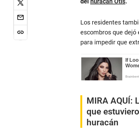
del
huracán Otis
.
Los residentes tambi
escombros que dejó e
para impedir que ext
MIRA AQUÍ:
L
que estuvier
huracán