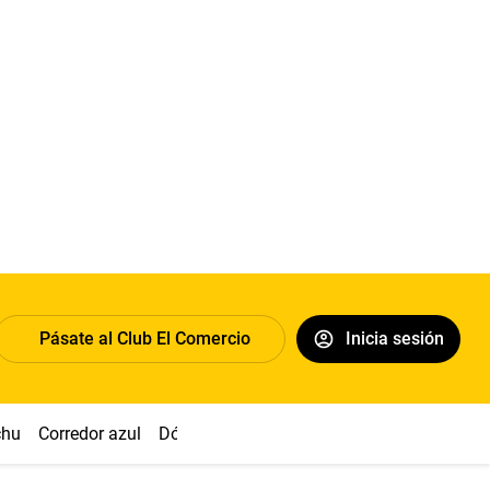
Pásate al Club El Comercio
Inicia sesión
chu
Corredor azul
Dólar
Congreso
Nasca
Acuña
Toled