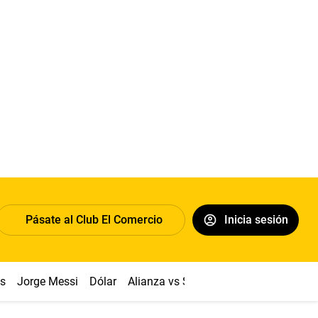
Pásate al Club El Comercio
Inicia sesión
os
Jorge Messi
Dólar
Alianza vs Sport Boys
Papa León XI