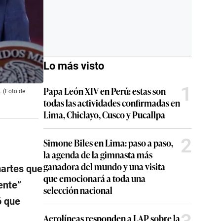
Lo más visto
1
Papa León XIV en Perú: estas son
. (Foto de
todas las actividades confirmadas en
Lima, Chiclayo, Cusco y Pucallpa
2
Simone Biles en Lima: paso a paso,
la agenda de la gimnasta más
ganadora del mundo y una visita
martes que
que emocionará a toda una
ente
”
selección nacional
ó que
Aerolíneas responden a LAP sobre la