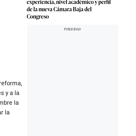
experiencia, nivel académico y perfil
de la nueva Cámara Baja del
Congreso
 reforma,
s y a la
mbre la
r la