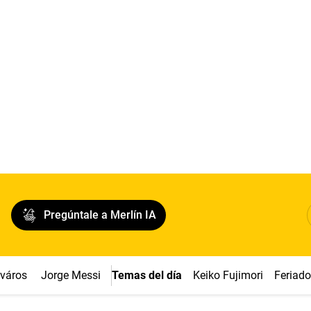
Pregúntale a Merlín IA
cváros
Jorge Messi
Temas del día
Keiko Fujimori
Feriad