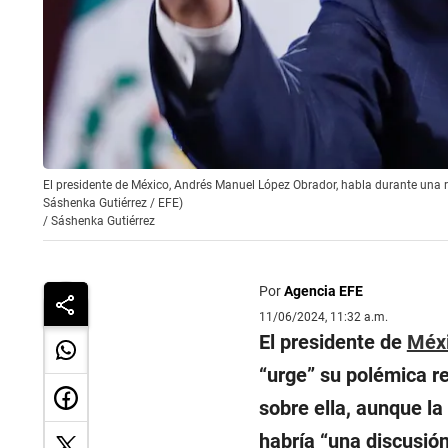
El presidente de México, Andrés Manuel López Obrador, habla durante una r
Sáshenka Gutiérrez / EFE)
/
Sáshenka Gutiérrez
Por
Agencia EFE
11/06/2024, 11:32 a.m.
El presidente de
Méx
“
urge
” su polémica r
sobre ella, aunque l
habría “
una discusió