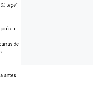
Sí, urge
”,
guró en
a
 barras de
s
ma antes