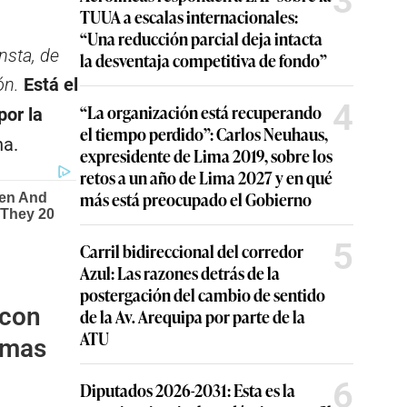
3
TUUA a escalas internacionales:
“Una reducción parcial deja intacta
nsta, de
la desventaja competitiva de fondo”
ón.
Está el
4
“La organización está recuperando
por la
el tiempo perdido”: Carlos Neuhaus,
na.
expresidente de Lima 2019, sobre los
retos a un año de Lima 2027 y en qué
más está preocupado el Gobierno
5
Carril bidireccional del corredor
Azul: Las razones detrás de la
postergación del cambio de sentido
 con
de la Av. Arequipa por parte de la
ATU
rmas
6
Diputados 2026-2031: Esta es la