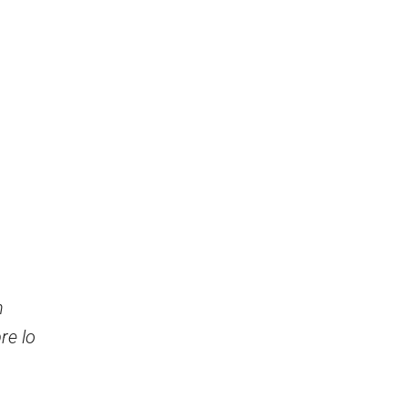
n
re lo