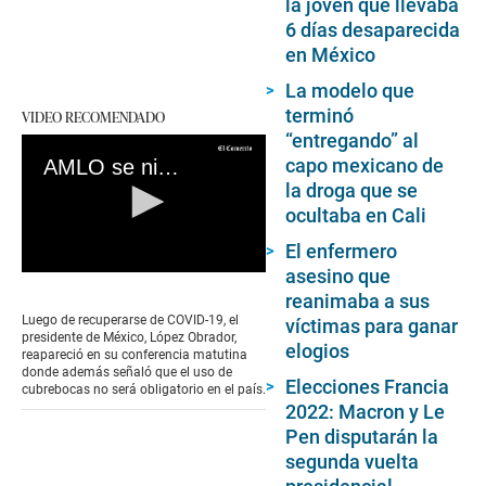
la joven que llevaba
6 días desaparecida
en México
La modelo que
terminó
VIDEO RECOMENDADO
“entregando” al
capo mexicano de
AMLO se niega a usar cubrebocas porque “ya no contagia”
la droga que se
ocultaba en Cali
El enfermero
asesino que
0
seconds
reanimaba a sus
of
Luego de recuperarse de COVID-19, el
víctimas para ganar
0
presidente de México, López Obrador,
elogios
seconds
reapareció en su conferencia matutina
donde además señaló que el uso de
Elecciones Francia
cubrebocas no será obligatorio en el país.
2022: Macron y Le
Pen disputarán la
segunda vuelta