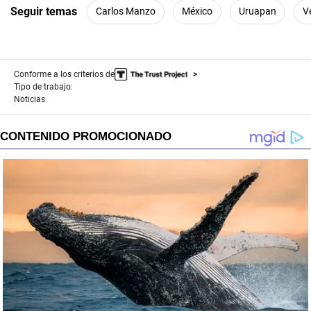
Seguir temas
Carlos Manzo
México
Uruapan
V
Conforme a los criterios de
Tipo de trabajo:
Noticias