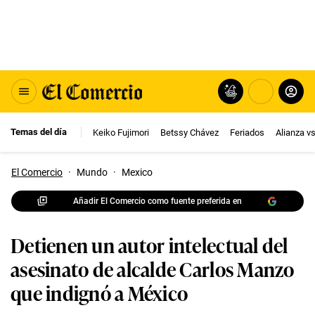
Temas del día
Keiko Fujimori
Betssy Chávez
Feriados
Alianza v
El Comercio
·
Mundo
·
Mexico
Añadir El Comercio como fuente preferida en
Detienen un autor intelectual del
asesinato de alcalde Carlos Manzo
que indignó a México