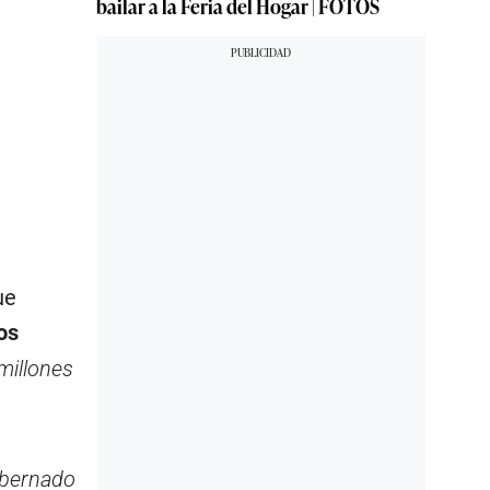
bailar a la Feria del Hogar | FOTOS
ue
os
millones
obernado