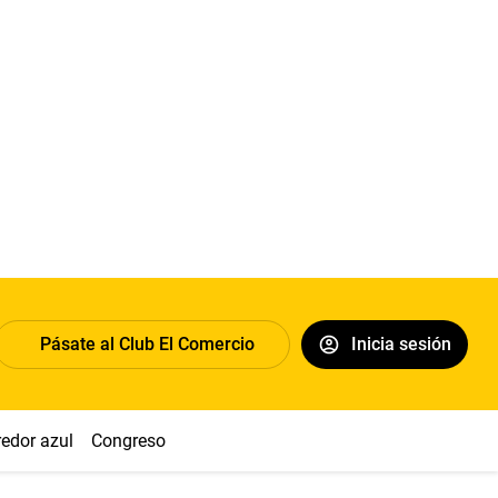
Pásate al Club El Comercio
Inicia sesión
redor azul
Congreso
Nasca
Acuña
Toledo
Sueldo míni