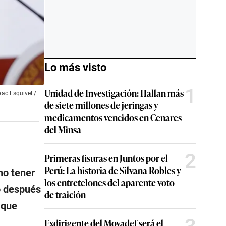
Lo más visto
1
Unidad de Investigación: Hallan más
aac Esquivel /
de siete millones de jeringas y
medicamentos vencidos en Cenares
del Minsa
2
Primeras fisuras en Juntos por el
Perú: La historia de Silvana Robles y
no tener
los entretelones del aparente voto
o después
de traición
 que
Exdirigente del Movadef será el