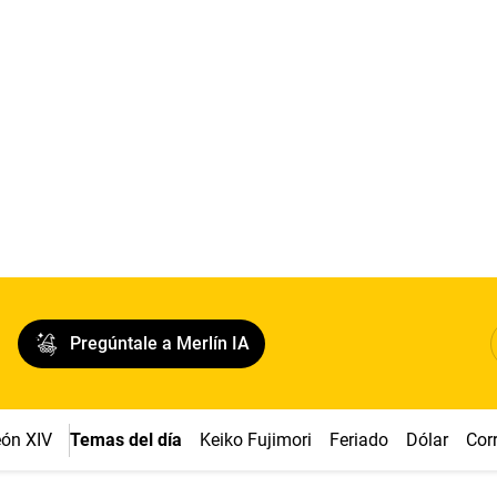
Pregúntale a Merlín IA
ón XIV
Temas del día
Keiko Fujimori
Feriado
Dólar
Cor