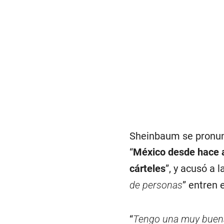
Sheinbaum se pronunc
“
México desde hace a
cárteles
”, y acusó a 
de personas
” entren
“
Tengo una muy buena