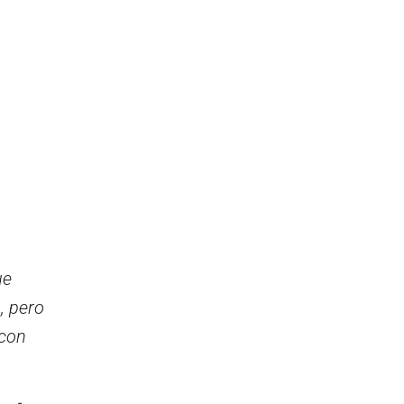
ue
, pero
 con