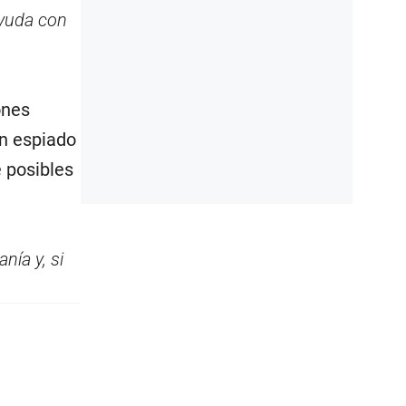
ayuda con
ones
n espiado
e posibles
nía y, si