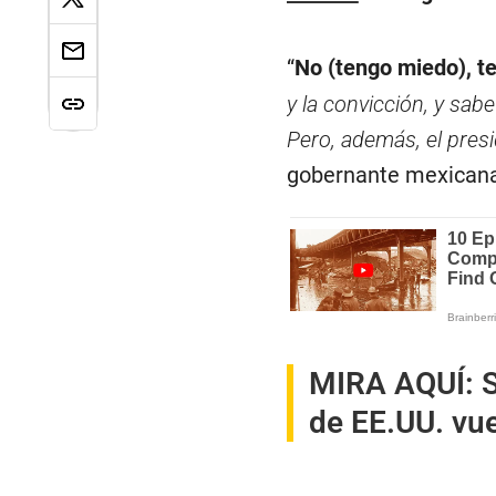
“
No (tengo miedo), t
y la convicción, y sab
Pero, además, el pres
gobernante mexicana
MIRA AQUÍ:
de EE.UU. vue