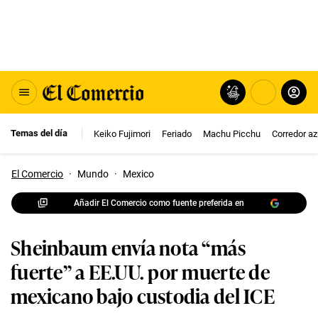
Temas del día
Keiko Fujimori
Feriado
Machu Picchu
Corredor az
El Comercio
·
Mundo
·
Mexico
Añadir El Comercio como fuente preferida en
Sheinbaum envía nota “más
fuerte” a EE.UU. por muerte de
mexicano bajo custodia del ICE