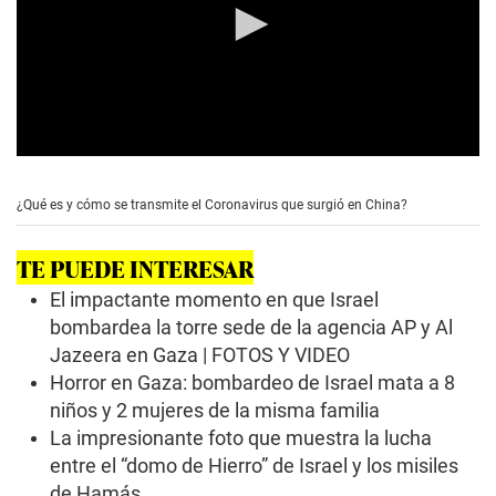
0
s
e
¿Qué es y cómo se transmite el Coronavirus que surgió en China?
c
o
n
TE PUEDE INTERESAR
d
s
El impactante momento en que Israel
o
f
bombardea la torre sede de la agencia AP y Al
0
Jazeera en Gaza | FOTOS Y VIDEO
s
e
Horror en Gaza: bombardeo de Israel mata a 8
c
niños y 2 mujeres de la misma familia
o
n
La impresionante foto que muestra la lucha
d
entre el “domo de Hierro” de Israel y los misiles
s
de Hamás