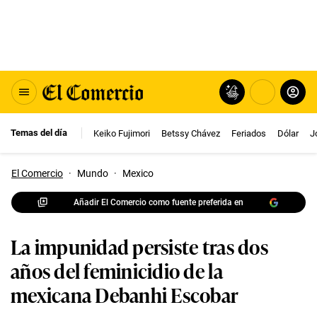
Temas del día
Keiko Fujimori
Betssy Chávez
Feriados
Dólar
J
El Comercio
·
Mundo
·
Mexico
Añadir El Comercio como fuente preferida en
La impunidad persiste tras dos
años del feminicidio de la
mexicana Debanhi Escobar