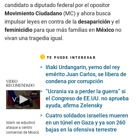
candidato a diputado federal por el opositor
Movimiento Ciudadano
(MC) y ahora busca
impulsar leyes en contra de la
desaparición
y el
feminicidio
para que más familias en
México
no
vivan una tragedia igual.
TE PUEDE INTERESAR
Iñaki Urdangarin, yerno del rey
emérito Juan Carlos, se libera de
condena por corrupción
VIDEO
RECOMENDADO
“Ucrania va a perder la guerra” si
el Congreso de EE.UU. no aprueba
Vladimir Putin acepta ataque a centro comercial por parte del islamismo radical
ayuda, afirma Zelensky
0
Cuatro soldados israelíes mueren
seconds
of
en un túnel en Gaza y ya son 260
Islam se adjudicó
1
ataque a centro
bajas en la ofensiva terrestre
minute,
comercial de Moscú
21