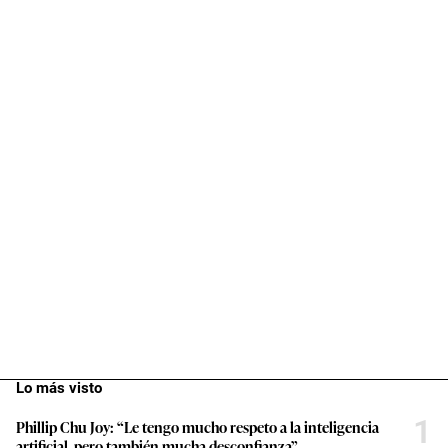
2
Diputados 2026-2031: Esta es la experiencia, nivel académico y
perfil de la nueva Cámara Baja del Congreso
3
Colombia se suma al giro regional a la derecha: cuánto cambia
la política exterior con la llegada de De la Espriella
4
Carril bidireccional del corredor Azul: Las razones detrás de la
postergación del cambio de sentido de la Av. Arequipa por parte
de la ATU
5
¿Cuánto toma correr de Plaza Norte al Morro Solar? El
‘runner’ de 18 años que se reta ante miles en TikTok
6
Congreso 2026: mujeres tienen más escaños, pero la
bicameralidad abrió una nueva brecha
Lo último en México