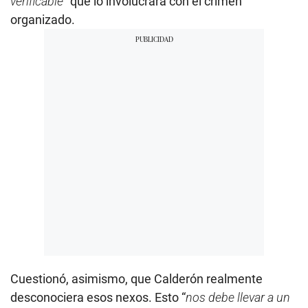
Cuestionó, asimismo, que Calderón realmente
desconociera esos nexos. Esto “
nos debe llevar a un
análisis profundo de lo que fue ese período, la
degradación a la cual se llegó
”, dijo.
Recordó, igualmente, que la fiscalía mexicana ha
abierto varias investigaciones contra el llamado
exzar antidrogas, y lamentó que el poder judicial
autorizara descongelar cuentas millonarias de la
esposa del exfuncionario, justo después de que este
fuera declarado culpable en febrero de 2023.
“
¿Dónde está el dinero?
”, cuestionó la mandataria, al
señalar que esta fue una de las razones que llevaron
a su antecesor y aliado,
Andrés Manuel López