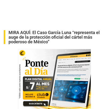
“
No hay diferencia entre este personaje (García Luna)
y el Chapo
”, dijo Sheinbaum en su habitual
conferencia de prensa matutina, al parafrasear los
argumentos del juez
Brian Cogan
, quien acusó a
García Luna de tener una “
doble vida
”.
El embajador de Estados Unidos en México,
Ken
Salazar
, también se hizo eco de las afirmaciones del
juez para señalar que “
García Luna era parte de un
sistema de delincuencia organizada y de corrupción
”.
En rueda de prensa, Salazar destacó que él y