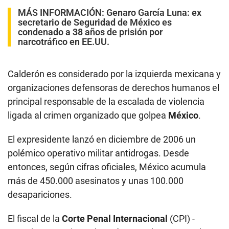
entonces, según cifras oficiales, México acumula
más de 450.000 asesinatos y unas 100.000
desapariciones.
El fiscal de la
Corte Penal Internacional
(CPI) -
organismo que juzga los crímenes de guerra o de
lesa humanidad- mantiene desde 2010 un
expediente sobre México, en el que uno de los
investigados es Calderón.
SOBRE EL AUTOR
Agencia AFP
Agence France-Presse fue fundada en 1835, lo que la
convierte en la agencia de noticias más antigua del mundo.
Distribuye contenido para más de 5 mil clientes en seis
idiomas, gracias a una red de 1.700 periodistas y 2.400
colaboradores en 151 países.
Ver más