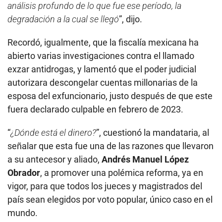
Obrador
, a promover una polémica reforma, ya en
vigor, para que todos los jueces y magistrados del
país sean elegidos por voto popular, único caso en el
mundo.
MÁS INFORMACIÓN:
Genaro García Luna: ex
secretario de Seguridad de México es
condenado a 38 años de prisión por
narcotráfico en EE.UU.
Calderón es considerado por la izquierda mexicana y
organizaciones defensoras de derechos humanos el
principal responsable de la escalada de violencia
ligada al crimen organizado que golpea
México
.
El expresidente lanzó en diciembre de 2006 un
polémico operativo militar antidrogas. Desde