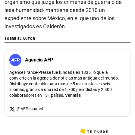
@
AFPespanol
TE PUEDE
INTERESAR
Biden dice que
envía a Blinken a
Israel tras la
muerte del líder
de Hamás Yahya
Sinwar
Cómo funciona
THAAD, el
poderoso
sistema de
defensa
VIDEO RECOMENDADO
antimisiles que
Decapitan a un alcalde en México tras seis días en el cargo
EE.UU. enviará a