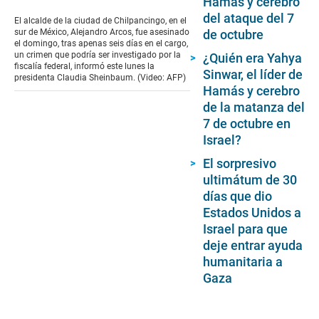
deje entrar ayuda
humanitaria a
Gaza
Seguir temas
Genaro García Luna
México
Claudia S
Conforme a los criterios de
Tipo de trabajo:
Noticias