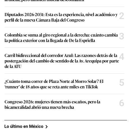
Quiénes eran los influencers asesinados en la
guerra interna del Cártel de Sinaloa en México