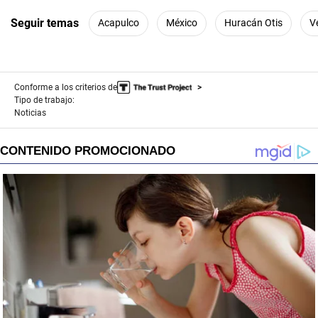
Seguir temas
Acapulco
México
Huracán Otis
V
Conforme a los criterios de
Tipo de trabajo:
Noticias