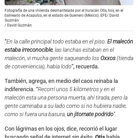
Fotografía de una vivienda desmantelada por el huracán Otis, hoy, en el
balneario de Acapulco, en el estado de Guerrero (México). EFE/ David
Guzmán
/
David Guzmán
“
En la calle principal todo estaba en el piso.
El malecón
estaba irreconocible
, las lanchas estaban en el
malecón, vi mucha gente saqueando los
Oxxos
(tienda
de conveniencia), había lodo
”, recuerda.
También, agrega, en medio del caos reinaba la
indiferencia. “
Recorrí unos 5 kilómetros y en el
malecón esta una persona muerta, ahí tirada, pero la
gente caminaba a su lado como si no hubiera nadie,
como si fuera una basura,
un jitomate podrido
”.
Con lágrimas en los ojos, dice, recorrió el lugar
buscando señal de internet sin éxito.
Otis
había