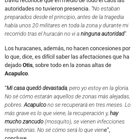
David reconoce que en medio de todo el caos las
autoridades no tuvieron presencia.
“No estaban
preparados desde el principio, antes de la tragedia
había unos 20 militares en toda la zona y durante mi
recorrido tras el huracán no vi a
ninguna autoridad
”.
Los huracanes, además, no hacen concesiones por
lo que, dice, es difícil saber las afectaciones que ha
dejado
Otis
, sobre todo en la zonas altas de
Acapulco
.
“
Mi casa quedó devastada
, pero yo estoy en la gloria.
No sé cómo estarán aquellos de zonas más alejadas,
pobres.
Acapulco
no se recuperará en tres meses. Lo
más grave es lo que viene, la recuperación y,
hay
mucho zancudo
(mosquito), se vienen infecciones
respiratorias. No sé cómo será lo que vien
e”,
concluye.