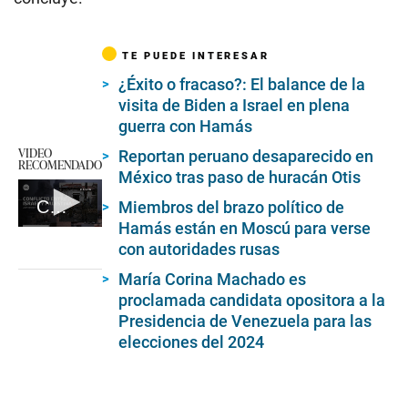
TE PUEDE INTERESAR
¿Éxito o fracaso?: El balance de la
visita de Biden a Israel en plena
guerra con Hamás
VIDEO
Reportan peruano desaparecido en
RECOMENDADO
México tras paso de huracán Otis
Claves para entender el conflicto entre Palestina e Israel
Miembros del brazo político de
Hamás están en Moscú para verse
0
con autoridades rusas
seconds
of
8
María Corina Machado es
minutes,
proclamada candidata opositora a la
29
Presidencia de Venezuela para las
seconds
elecciones del 2024