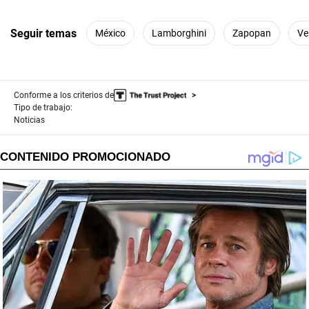
Seguir temas
México
Lamborghini
Zapopan
Ve
Conforme a los criterios de
Tipo de trabajo:
Noticias