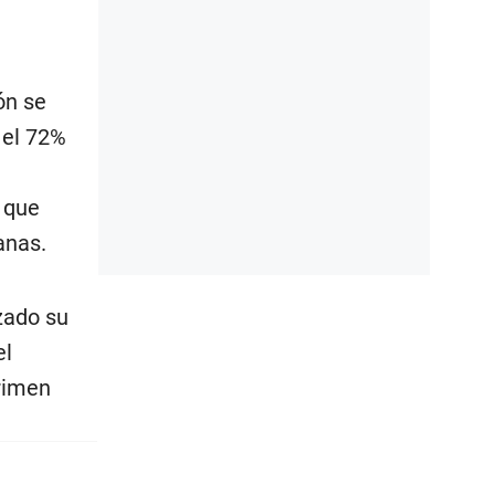
ón se
 el 72%
 que
anas.
zado su
el
crimen