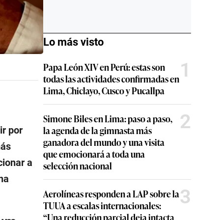
Lo más visto
1
Papa León XIV en Perú: estas son
todas las actividades confirmadas en
Lima, Chiclayo, Cusco y Pucallpa
2
Simone Biles en Lima: paso a paso,
la agenda de la gimnasta más
ir por
ganadora del mundo y una visita
más
que emocionará a toda una
cionar a
selección nacional
na
3
Aerolíneas responden a LAP sobre la
TUUA a escalas internacionales:
“Una reducción parcial deja intacta