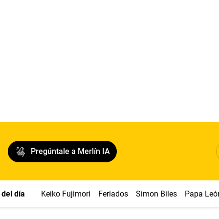
Pregúntale a Merlín IA
del día
Keiko Fujimori
Feriados
Simon Biles
Papa Leó