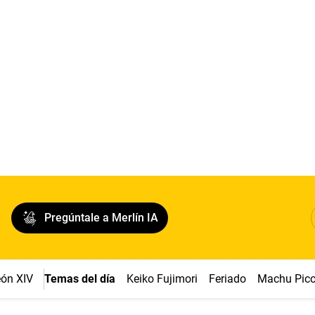
Pregúntale a Merlín IA
ón XIV
Temas del día
Keiko Fujimori
Feriado
Machu Pic