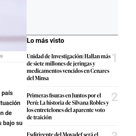
Lo más visto
1
Unidad de Investigación: Hallan más
).
de siete millones de jeringas y
medicamentos vencidos en Cenares
del Minsa
 país
2
Primeras fisuras en Juntos por el
Perú: La historia de Silvana Robles y
ituación
los entretelones del aparente voto
ón de
de traición
s bajo su
Exdirigente del Movadef será el