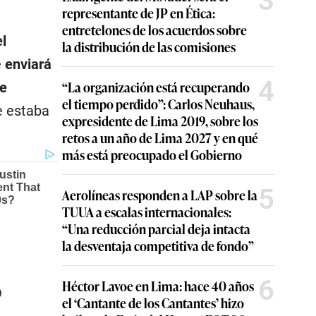
3
representante de JP en Ética:
entretelones de los acuerdos sobre
el
la distribución de las comisiones
e
enviará
4
“La organización está recuperando
te
el tiempo perdido”: Carlos Neuhaus,
e estaba
expresidente de Lima 2019, sobre los
retos a un año de Lima 2027 y en qué
más está preocupado el Gobierno
5
Aerolíneas responden a LAP sobre la
TUUA a escalas internacionales:
“Una reducción parcial deja intacta
la desventaja competitiva de fondo”
6
Héctor Lavoe en Lima: hace 40 años
o
el ‘Cantante de los Cantantes’ hizo