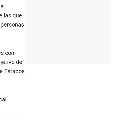
ía
e las que
s personas
es con
jetivo de
de Estados
cal