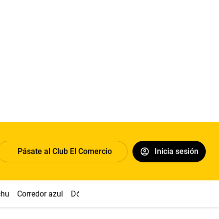
Pásate al Club El Comercio
Inicia sesión
chu
Corredor azul
Dólar
Congreso
Nasca
Acuña
Toled