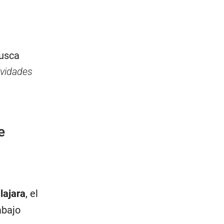
busca
tividades
e
lajara
, el
abajo