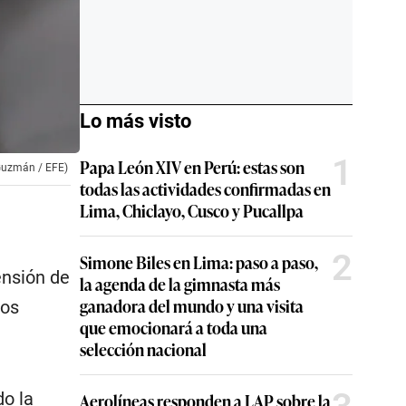
Lo más visto
1
Papa León XIV en Perú: estas son
 Guzmán / EFE)
todas las actividades confirmadas en
Lima, Chiclayo, Cusco y Pucallpa
2
Simone Biles en Lima: paso a paso,
ensión de
la agenda de la gimnasta más
ganadora del mundo y una visita
los
que emocionará a toda una
selección nacional
o la
Aerolíneas responden a LAP sobre la