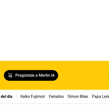
Pregúntale a Merlín IA
del día
Keiko Fujimori
Feriados
Simon Biles
Papa Leó