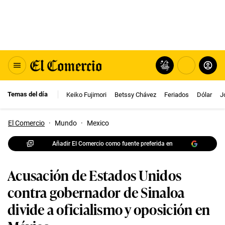
Temas del día
Keiko Fujimori
Betssy Chávez
Feriados
Dólar
J
El Comercio
·
Mundo
·
Mexico
Añadir El Comercio como fuente preferida en
Acusación de Estados Unidos
contra gobernador de Sinaloa
divide a oficialismo y oposición en