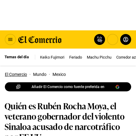
Temas del día
Keiko Fujimori
Feriado
Machu Picchu
Corredor az
El Comercio
·
Mundo
·
Mexico
Añadir El Comercio como fuente preferida en
Quién es Rubén Rocha Moya, el
veterano gobernador del violento
Sinaloa acusado de narcotráfico