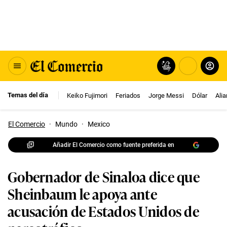
Temas del día
Keiko Fujimori
Feriados
Jorge Messi
Dólar
Ali
El Comercio
·
Mundo
·
Mexico
Añadir El Comercio como fuente preferida en
Gobernador de Sinaloa dice que
Sheinbaum le apoya ante
acusación de Estados Unidos de