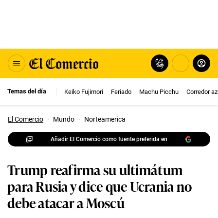
Temas del día
Keiko Fujimori
Feriado
Machu Picchu
Corredor az
El Comercio
·
Mundo
·
Norteamerica
Añadir El Comercio como fuente preferida en
Trump reafirma su ultimátum
para Rusia y dice que Ucrania no
debe atacar a Moscú