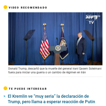
VIDEO RECOMENDADO
0
Donald Trump, descartó que la muerte del general iraní Qasem Soleimani
s
fuera para iniciar una guerra o un cambio de régimen en Irán
e
c
o
n
TE PUEDE INTERESAR
d
s
El Kremlin ve “muy seria” la declaración de
o
f
Trump, pero llama a esperar reacción de Putin
1