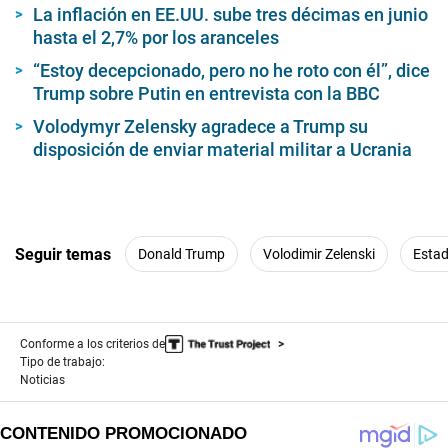
m
La inflación en EE.UU. sube tres décimas en junio
i
hasta el 2,7% por los aranceles
n
u
“Estoy decepcionado, pero no he roto con él”, dice
t
e
Trump sobre Putin en entrevista con la BBC
,
3
Volodymyr Zelensky agradece a Trump su
9
disposición de enviar material militar a Ucrania
s
e
c
o
n
d
s
Seguir temas
Donald Trump
Volodimir Zelenski
Estad
Conforme a los criterios de
Tipo de trabajo:
Noticias