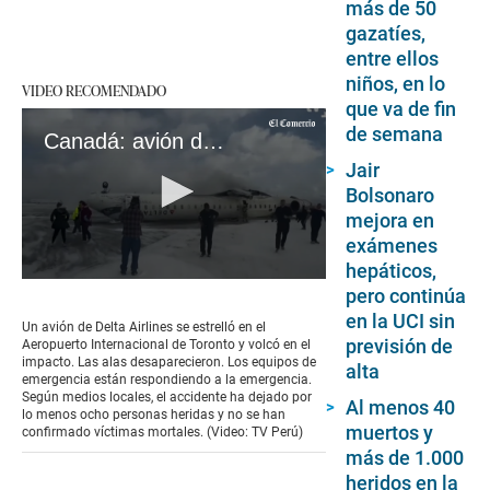
más de 50
gazatíes,
entre ellos
niños, en lo
VIDEO RECOMENDADO
que va de fin
de semana
Canadá: avión de Delta Airlines se estrelló en el Aeropuerto de Toronto y volcó en el impacto
Jair
Bolsonaro
mejora en
exámenes
hepáticos,
0
pero continúa
seconds
en la UCI sin
of
Un avión de Delta Airlines se estrelló en el
56
previsión de
Aeropuerto Internacional de Toronto y volcó en el
seconds
impacto. Las alas desaparecieron. Los equipos de
alta
emergencia están respondiendo a la emergencia.
Según medios locales, el accidente ha dejado por
Al menos 40
lo menos ocho personas heridas y no se han
muertos y
confirmado víctimas mortales. (Video: TV Perú)
más de 1.000
heridos en la