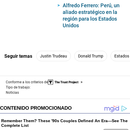
Alfredo Ferrero: Perú, un
aliado estratégico en la
región para los Estados
Unidos
Seguir temas
Justin Trudeau
Donald Trump
Estados
Conforme a los criterios de
Tipo de trabajo:
Noticias