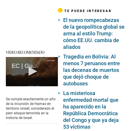
TE PUEDE INTERESAR
El nuevo rompecabezas
de la geopolítica global se
arma al estilo Trump:
cómo EE.UU. cambia de
aliados
VIDEO RECOMENDADO
Tragedia en Bolivia: Al
menos 7 peruanos entre
EC | Guerra en Gaza: A un año del ataque mortal de Hamás en Israel (loop)
las decenas de muertos
que dejó choque de
autobuses
0
La misteriosa
seconds
of
enfermedad mortal que
Se cumple exactamente un año
17
de la incursión de Hamas en
ha aparecido en la
seconds
territorio israelí, considerado el
República Democrática
peor ataque terrorista en la
historia de Israel.
del Congo y que ya deja
53 víctimas