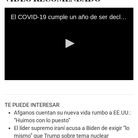
El COVID-19 cumple un año de ser declarado como pandemia
0
s
e
c
o
TE PUEDE INTERESAR
n
d
Afganos cuentan su nueva vida rumbo a EE.UU.:
s
“Huimos con lo puesto”
o
f
El líder supremo iraní acusa a Biden de exigir “lo
0
mismo” que Trump sobre tema nuclear
s