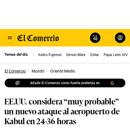
Temas del día
Keiko Fujimori
Simon Biles
Dólar
Papa León XIV
El Comercio
·
Mundo
·
Oriente Medio
Añadir El Comercio como fuente preferida en
EE.UU. considera “muy probable”
un nuevo ataque al aeropuerto de
Kabul en 24-36 horas