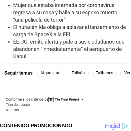
e
Mujer que estaba internada por coronavirus
c
regresa a su casa y halla a su esposo muerto:
o
n
“una película de terror”
d
s
El huracán Ida obliga a aplazar el lanzamiento de
carga de SpaceX a la EEI
EE.UU. emite alerta y pide a sus ciudadanos que
abandonen “inmediatamente” el aeropuerto de
Kabul
Seguir temas
Afganistán
Talibán
Talibanes
Ver
Conforme a los criterios de
Tipo de trabajo:
Noticias