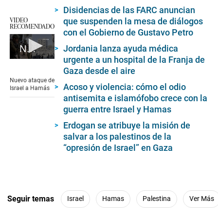
Disidencias de las FARC anuncian
VIDEO
que suspenden la mesa de diálogos
RECOMENDADO
con el Gobierno de Gustavo Petro
Jordania lanza ayuda médica
Nuevo ataque de Israel a Hamás
urgente a un hospital de la Franja de
0
Gaza desde el aire
seconds
of
Nuevo ataque de
1
Acoso y violencia: cómo el odio
Israel a Hamás
minute,
antisemita e islamófobo crece con la
57
guerra entre Israel y Hamas
seconds
Erdogan se atribuye la misión de
salvar a los palestinos de la
“opresión de Israel” en Gaza
Seguir temas
Israel
Hamas
Palestina
Ver Más