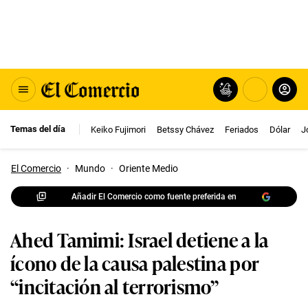
Temas del día
Keiko Fujimori
Betssy Chávez
Feriados
Dólar
J
El Comercio
·
Mundo
·
Oriente Medio
Añadir El Comercio como fuente preferida en
Ahed Tamimi: Israel detiene a la
ícono de la causa palestina por
“incitación al terrorismo”