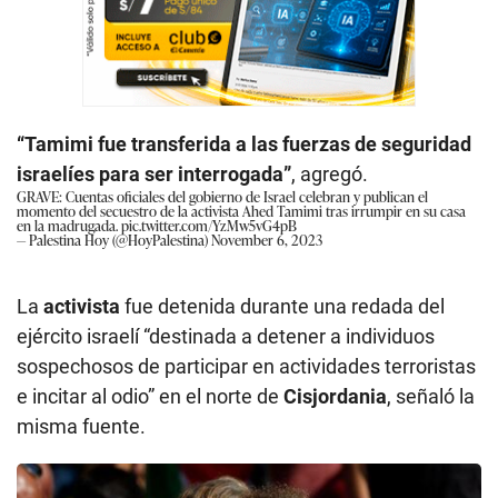
“Tamimi fue transferida a las fuerzas de seguridad
israelíes para ser interrogada”
, agregó.
GRAVE: Cuentas oficiales del gobierno de Israel celebran y publican el
momento del secuestro de la activista Ahed Tamimi tras irrumpir en su casa
en la madrugada.
pic.twitter.com/YzMw5vG4pB
— Palestina Hoy (@HoyPalestina)
November 6, 2023
La
activista
fue detenida durante una redada del
ejército israelí “destinada a detener a individuos
sospechosos de participar en actividades terroristas
e incitar al odio” en el norte de
Cisjordania
, señaló la
misma fuente.