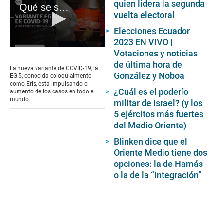
quien lidera la segunda
Qué se sabe de Eris, la nueva variante de COVID-19
vuelta electoral
Elecciones Ecuador
2023 EN VIVO |
0
Votaciones y noticias
seconds
de última hora de
of
La nueva variante de COVID-19, la
3
González y Noboa
EG.5, conocida coloquialmente
minutes,
como Eris, está impulsando el
20
¿Cuál es el poderío
aumento de los casos en todo el
seconds
mundo.
militar de Israel? (y los
5 ejércitos más fuertes
del Medio Oriente)
Blinken dice que el
Oriente Medio tiene dos
opciones: la de Hamás
o la de la “integración”