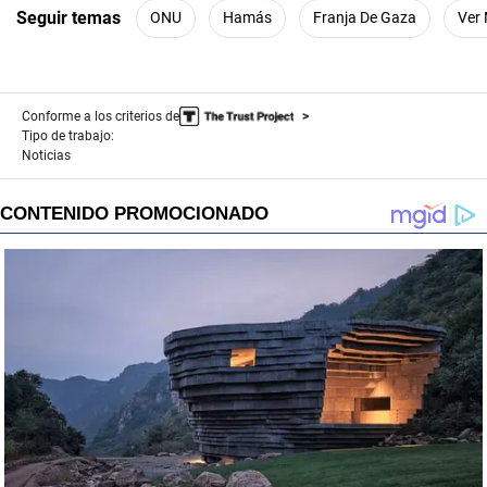
Seguir temas
ONU
Hamás
Franja De Gaza
Ver
Conforme a los criterios de
Tipo de trabajo:
Noticias