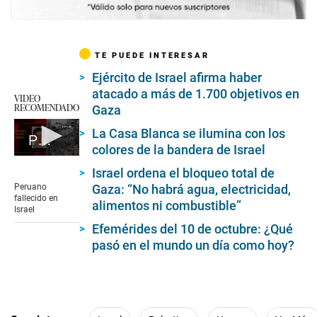
TE PUEDE INTERESAR
Ejército de Israel afirma haber
atacado a más de 1.700 objetivos en
VIDEO
RECOMENDADO
Gaza
La Casa Blanca se ilumina con los
Peruano fallecido en Israel
colores de la bandera de Israel
0
seconds
Israel ordena el bloqueo total de
of
Peruano
Gaza: “No habrá agua, electricidad,
3
fallecido en
alimentos ni combustible”
minutes,
Israel
32
Efemérides del 10 de octubre: ¿Qué
seconds
pasó en el mundo un día como hoy?