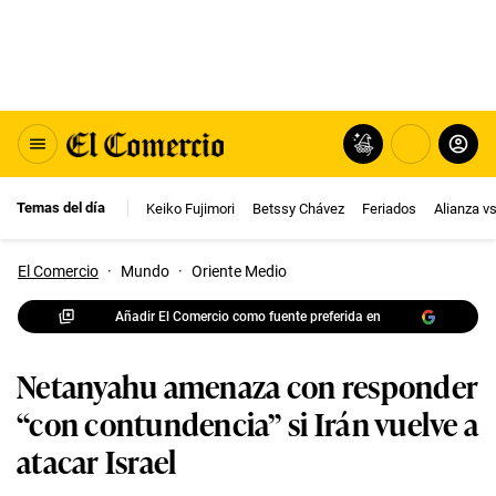
Temas del día
Keiko Fujimori
Betssy Chávez
Feriados
Alianza v
El Comercio
·
Mundo
·
Oriente Medio
Añadir El Comercio como fuente preferida en
Netanyahu amenaza con responder
“con contundencia” si Irán vuelve a
atacar Israel