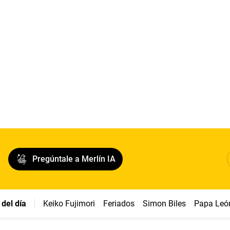
Pregúntale a Merlín IA
del día
Keiko Fujimori
Feriados
Simon Biles
Papa Leó