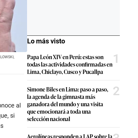
Lo más visto
1
Papa León XIV en Perú: estas son
IALOWSKI,
todas las actividades confirmadas en
Lima, Chiclayo, Cusco y Pucallpa
2
Simone Biles en Lima: paso a paso,
la agenda de la gimnasta más
ganadora del mundo y una visita
onoce al
que emocionará a toda una
ue, si
selección nacional
es
Aerolíneas responden a LAP sobre la