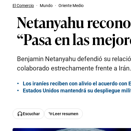
El Comercio
·
Mundo
·
Oriente Medio
Netanyahu reconoc
“Pasa en las mejor
Benjamin Netanyahu defendió su relació
colaborado estrechamente frente a Irán
Los iraníes reciben con alivio el acuerdo co
Estados Unidos mantendrá su despliegue milit
Escuchar
Leer resumen