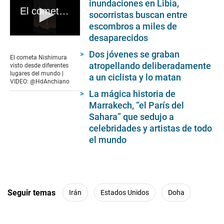
inundaciones en Libia,
El cometa Nishimura visto desde diferentes lugares del mundo | VIDEO: @HdAnchiano
socorristas buscan entre
escombros a miles de
desaparecidos
0
seconds
Dos jóvenes se graban
of
El cometa Nishimura
30
atropellando deliberadamente
visto desde diferentes
seconds
lugares del mundo |
a un ciclista y lo matan
VIDEO: @HdAnchiano
La mágica historia de
Marrakech, “el París del
Sahara” que sedujo a
celebridades y artistas de todo
el mundo
Seguir temas
Irán
Estados Unidos
Doha