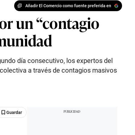
Añadir El Comercio como fuente preferida en
 por un “contagio
nmunidad
undo día consecutivo, los expertos del
 colectiva a través de contagios masivos
Guardar