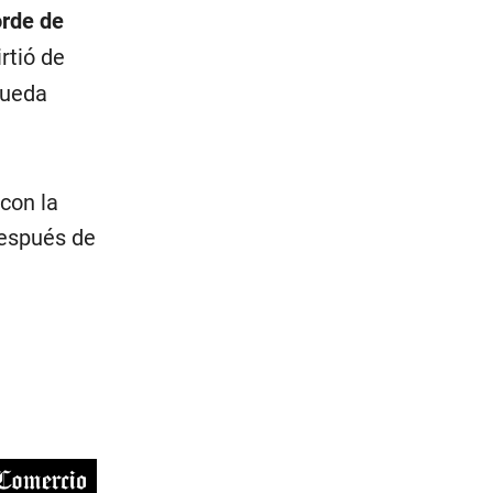
orde de
rtió de
pueda
con la
después de