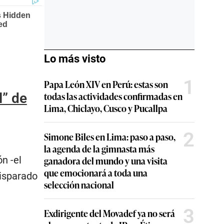
Lo más visto
1
Papa León XIV en Perú: estas son
todas las actividades confirmadas en
l” de
Lima, Chiclayo, Cusco y Pucallpa
2
Simone Biles en Lima: paso a paso,
la agenda de la gimnasta más
ón -el
ganadora del mundo y una visita
que emocionará a toda una
disparado
selección nacional
3
Exdirigente del Movadef ya no será