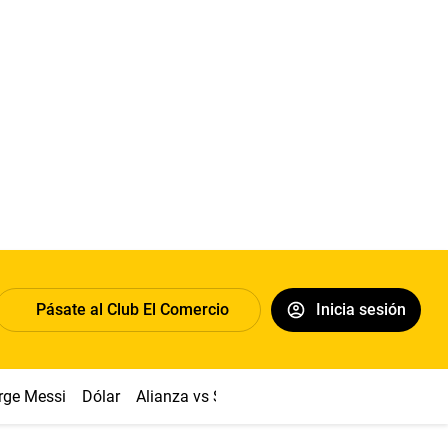
Pásate al Club El Comercio
Inicia sesión
rge Messi
Dólar
Alianza vs Sport Boys
Papa León XIV
Co