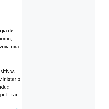
gia de
icron
,
ovoca una
sitivos
Ministerio
nidad
 publican