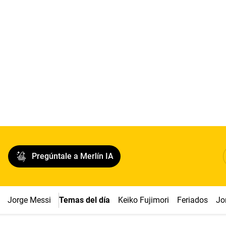
Pregúntale a Merlín IA
Jorge Messi
Temas del día
Keiko Fujimori
Feriados
Jo