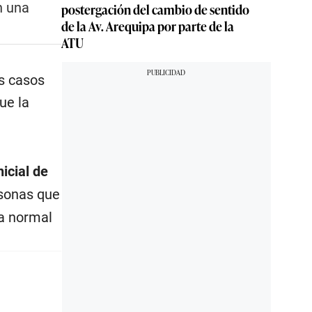
n una
postergación del cambio de sentido
de la Av. Arequipa por parte de la
ATU
s casos
ue la
icial de
rsonas que
da normal