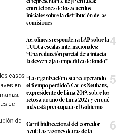
el representante de JP en Ética:
entretelones de los acuerdos
iniciales sobre la distribución de las
comisiones
4
Aerolíneas responden a LAP sobre la
TUUA a escalas internacionales:
“Una reducción parcial deja intacta
la desventaja competitiva de fondo”
los casos
5
“La organización está recuperando
el tiempo perdido”: Carlos Neuhaus,
raves en
expresidente de Lima 2019, sobre los
semanas.
retos a un año de Lima 2027 y en qué
mes de
más está preocupado el Gobierno
ución de
6
Carril bidireccional del corredor
Azul: Las razones detrás de la