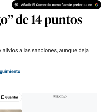
Añadir El Comercio como fuente preferida en
go” de 14 puntos
 alivios a las sanciones, aunque deja
eguimiento
Guardar