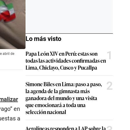
Lo más visto
1
Papa León XIV en Perú: estas son
 abril de
todas las actividades confirmadas en
Lima, Chiclayo, Cusco y Pucallpa
2
Simone Biles en Lima: paso a paso,
la agenda de la gimnasta más
ganadora del mundo y una visita
malizar
que emocionará a toda una
vago” en
selección nacional
uestas a
Aerolíneas responden a LAP sobre la