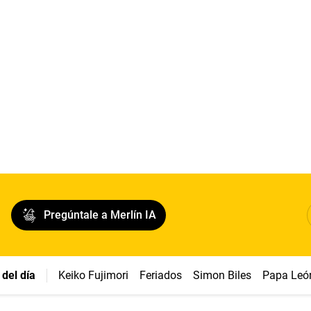
Pregúntale a Merlín IA
del día
Keiko Fujimori
Feriados
Simon Biles
Papa Leó