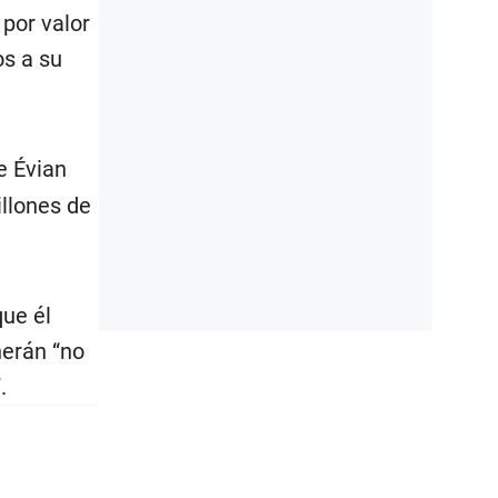
por valor
os a su
e Évian
llones de
que él
herán “no
.