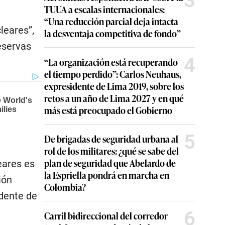
3
TUUA a escalas internacionales:
“Una reducción parcial deja intacta
leares”,
la desventaja competitiva de fondo”
reservas
4
“La organización está recuperando
el tiempo perdido”: Carlos Neuhaus,
expresidente de Lima 2019, sobre los
retos a un año de Lima 2027 y en qué
más está preocupado el Gobierno
5
De brigadas de seguridad urbana al
rol de los militares: ¿qué se sabe del
plan de seguridad que Abelardo de
eares es
la Espriella pondrá en marcha en
ión
Colombia?
idente de
6
Carril bidireccional del corredor