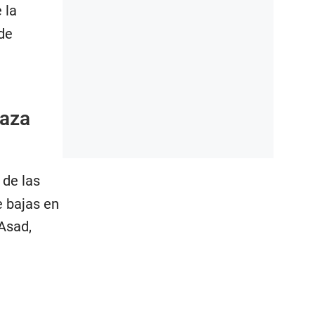
 la
de
Gaza
 de las
e bajas en
 Asad,