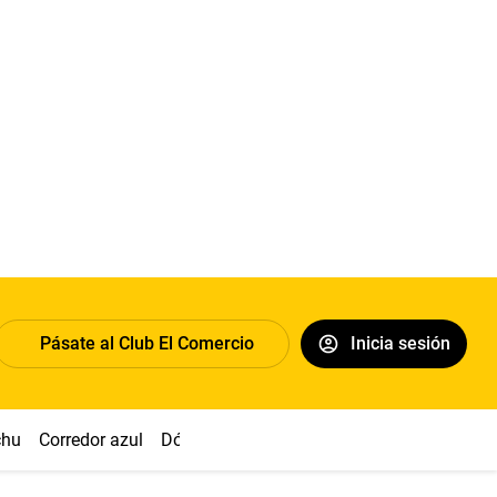
Pásate al Club El Comercio
Inicia sesión
chu
Corredor azul
Dólar
Congreso
Nasca
Acuña
Toled