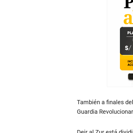
También a finales de
Guardia Revolucionar
Deir al Zur está divi