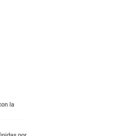
con la
finidas por