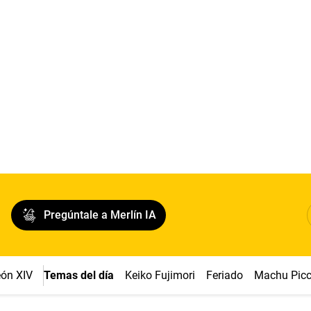
Pregúntale a Merlín IA
ón XIV
Temas del día
Keiko Fujimori
Feriado
Machu Pic