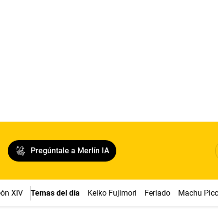
Pregúntale a Merlín IA
ón XIV
Temas del día
Keiko Fujimori
Feriado
Machu Pic