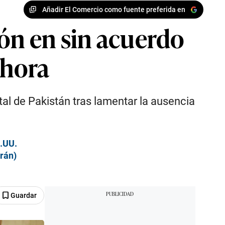
Añadir El Comercio como fuente preferida en
ión en sin acuerdo
ahora
tal de Pakistán tras lamentar la ausencia
E.UU.
Irán)
Guardar