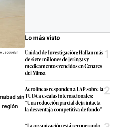
Lo más visto
1
Unidad de Investigación: Hallan más
de Jacquelyn
de siete millones de jeringas y
medicamentos vencidos en Cenares
del Minsa
2
Aerolíneas responden a LAP sobre la
TUUA a escalas internacionales:
amabad sin
“Una reducción parcial deja intacta
a región
la desventaja competitiva de fondo”
“La organización está recuperando