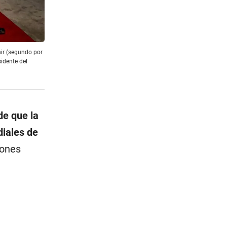
nir (segundo por
sidente del
de que la
iales de
iones