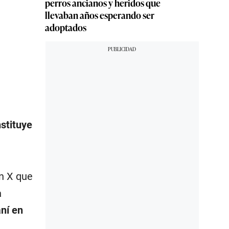
perros ancianos y heridos que
llevaban años esperando ser
adoptados
stituye
en X que
a
aní en