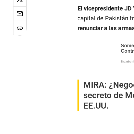
El vicepresidente JD
capital de Pakistán t
renunciar a las arma
MIRA:
¿Negoc
secreto de Mo
EE.UU.