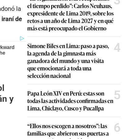
3
el tiempo perdido”: Carlos Neuhaus,
ndonó la
expresidente de Lima 2019, sobre los
iraní de
retos a un año de Lima 2027 y en qué
más está preocupado el Gobierno
4
Simone Biles en Lima: paso a paso,
la agenda de la gimnasta más
ganadora del mundo y una visita
que emocionará a toda una
selección nacional
ol
5
Papa León XIV en Perú: estas son
án y
todas las actividades confirmadas en
Lima, Chiclayo, Cusco y Pucallpa
6
“Ellos nos escogen a nosotros”: las
familias que abrieron sus puertas a