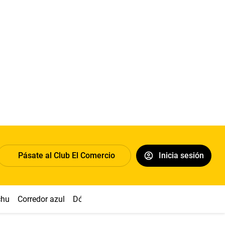
Pásate al Club El Comercio
Inicia sesión
chu
Corredor azul
Dólar
Congreso
Nasca
Acuña
Toled