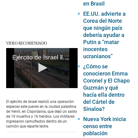
en Brasil
EE.UU. advierte a
Corea del Norte
que ningún país
debería ayudar a
Putin a “matar
VIDEO RECOMENDADO
inocentes
ucranianos”
Ejército de Israel llega a Yenín
¿Cómo se
conocieron Emma
Coronel y El Chapo
Guzmán y qué
0
hacía ella dentro
seconds
of
del Cártel de
El ejército de Israel realizó una operación
8
especial este jueves en la ciudad palestina
Sinaloa?
seconds
de Yenín, en Cisjordania, que dejó un saldo
de 10 muertos y 16 heridos. Los militares
Nueva York inicia
ingresaron camuflados dentro de un
censo entre
camión que reparte leche.
población