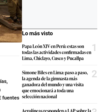
Lo más visto
1
Papa León XIV en Perú: estas son
todas las actividades confirmadas en
Lima, Chiclayo, Cusco y Pucallpa
2
Simone Biles en Lima: paso a paso,
la agenda de la gimnasta más
ías,
ganadora del mundo y una visita
a
que emocionará a toda una
selección nacional
E fuentes
Aerolíneas responden a LAP sobre la