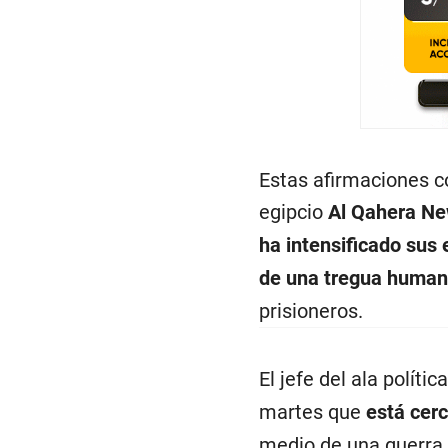
Estas afirmaciones co
egipcio
Al Qahera N
ha intensificado sus 
de una tregua humani
prisioneros.
El jefe del ala políti
martes que
está cerc
medio de una guerra