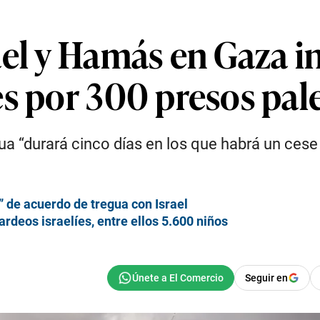
el y Hamás en Gaza in
s por 300 presos pal
gua “durará cinco días en los que habrá un ces
” de acuerdo de tregua con Israel
deos israelíes, entre ellos 5.600 niños
Seguir en