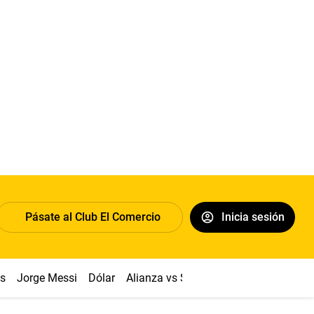
Pásate al Club El Comercio
Inicia sesión
os
Jorge Messi
Dólar
Alianza vs Sport Boys
Papa León XI