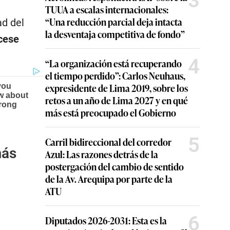
3
TUUA a escalas internacionales:
“Una reducción parcial deja intacta
ad del
la desventaja competitiva de fondo”
 cese
4
“La organización está recuperando
el tiempo perdido”: Carlos Neuhaus,
expresidente de Lima 2019, sobre los
retos a un año de Lima 2027 y en qué
más está preocupado el Gobierno
5
Carril bidireccional del corredor
más
Azul: Las razones detrás de la
postergación del cambio de sentido
de la Av. Arequipa por parte de la
ATU
6
Diputados 2026-2031: Esta es la