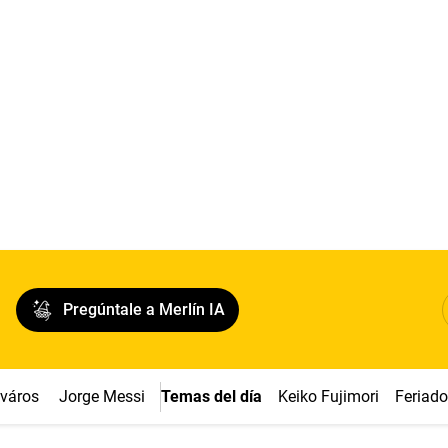
Pregúntale a Merlín IA
cváros
Jorge Messi
Temas del día
Keiko Fujimori
Feriad