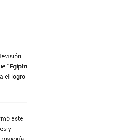
levisión
que
“Egipto
a el logro
irmó este
mes y
a mayoría