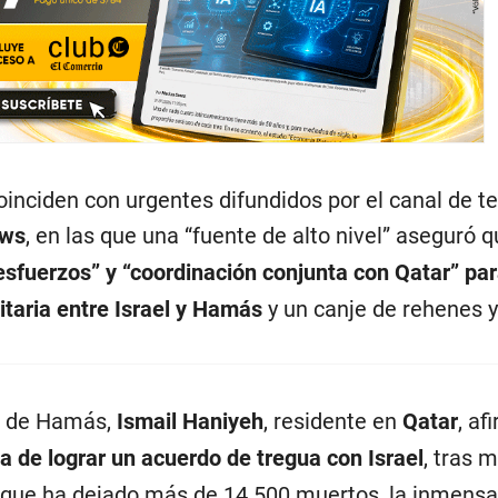
inciden con urgentes difundidos por el canal de te
ews
, en las que una “fuente de alto nivel” aseguró 
esfuerzos” y “coordinación conjunta con Qatar” par
taria entre Israel y Hamás
y un canje de rehenes y
ca de Hamás,
Ismail Haniyeh
, residente en
Qatar
, af
a de lograr un acuerdo de tregua con Israel
, tras 
 que ha dejado más de 14.500 muertos, la inmens