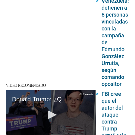
Venezuela:
detienen a
8 personas
vinculadas
con la
campaña
de
Edmundo
González
Urrutia,
según
comando
opositor
VIDEO RECOMENDADO
FBI cree
Donald Trump: ¿Quién era Thomas Matthew Crooks, el joven que intentó asesinar al expresidente?
que el
autor del
ataque
contra
Trump