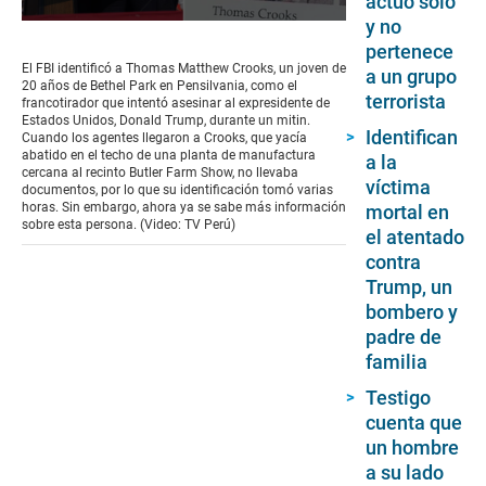
actuó solo
y no
0
seconds
pertenece
of
El FBI identificó a Thomas Matthew Crooks, un joven de
a un grupo
9
20 años de Bethel Park en Pensilvania, como el
minutes,
terrorista
francotirador que intentó asesinar al expresidente de
14
Estados Unidos, Donald Trump, durante un mitin.
seconds
Identifican
Cuando los agentes llegaron a Crooks, que yacía
abatido en el techo de una planta de manufactura
a la
cercana al recinto Butler Farm Show, no llevaba
víctima
documentos, por lo que su identificación tomó varias
horas. Sin embargo, ahora ya se sabe más información
mortal en
sobre esta persona. (Video: TV Perú)
el atentado
contra
Trump, un
bombero y
padre de
familia
Testigo
cuenta que
un hombre
a su lado