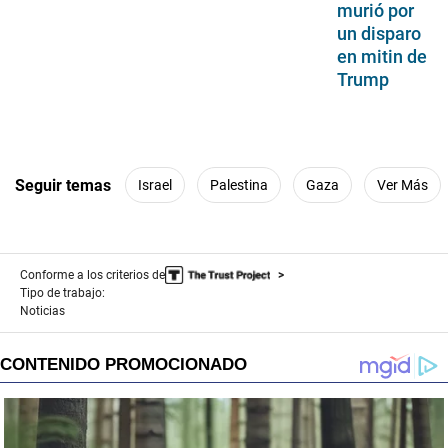
murió por
un disparo
en mitin de
Trump
Seguir temas
Israel
Palestina
Gaza
Ver Más
Conforme a los criterios de
Tipo de trabajo:
Noticias