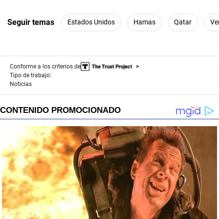
Seguir temas
Estados Unidos
Hamas
Qatar
Ve
Conforme a los criterios de
Tipo de trabajo:
Noticias