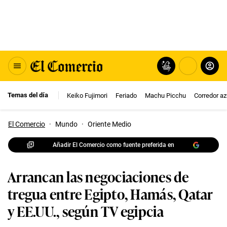
Temas del día
Keiko Fujimori
Feriado
Machu Picchu
Corredor az
El Comercio
·
Mundo
·
Oriente Medio
Añadir El Comercio como fuente preferida en
Arrancan las negociaciones de
tregua entre Egipto, Hamás, Qatar
y EE.UU., según TV egipcia