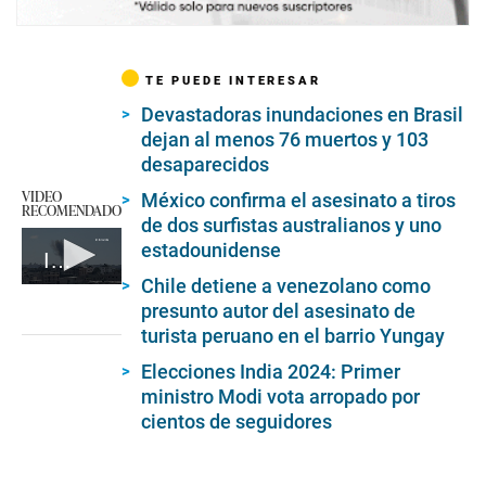
TE PUEDE INTERESAR
Devastadoras inundaciones en Brasil
dejan al menos 76 muertos y 103
desaparecidos
VIDEO
México confirma el asesinato a tiros
RECOMENDADO
de dos surfistas australianos y uno
estadounidense
Irán lanza un ataque con drones contra Israel
Chile detiene a venezolano como
0
presunto autor del asesinato de
seconds
of
turista peruano en el barrio Yungay
1
minute,
Elecciones India 2024: Primer
28
ministro Modi vota arropado por
seconds
cientos de seguidores