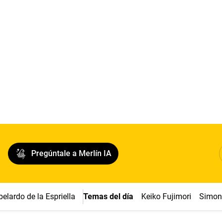
Pregúntale a Merlín IA
belardo de la Espriella
Temas del día
Keiko Fujimori
Simon 