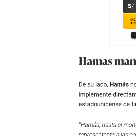
Hamas mant
De su lado,
Hamás
no
implemente directam
estadounidense de fi
“
Hamás, hasta el mome
representante a las co