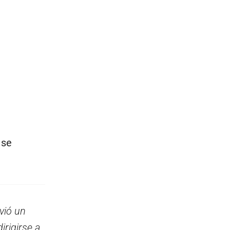
 se
vió un
irigirse a