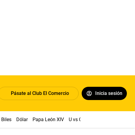
Pásate al Club El Comercio
Inicia sesión
Biles
Dólar
Papa León XIV
U vs Cristal
Congreso
Mach