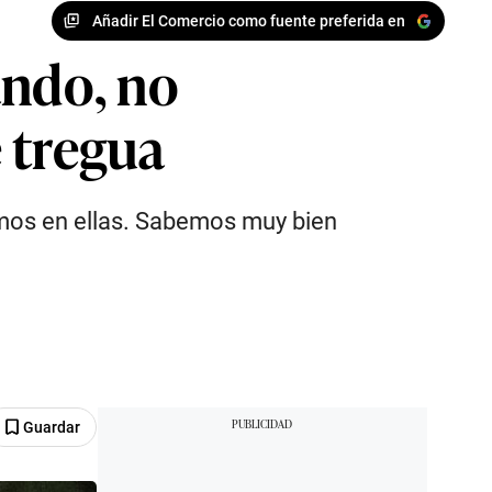
Añadir El Comercio como fuente preferida en
ando, no
 tregua
timos en ellas. Sabemos muy bien
Guardar