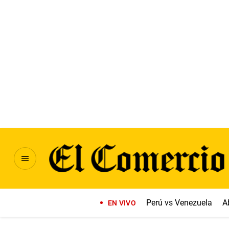
Perú vs Venezuela
A
EN VIVO