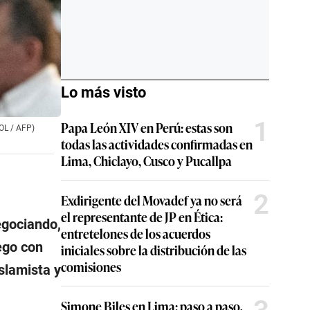
Lo más visto
1
Papa León XIV en Perú: estas son
OOL / AFP)
todas las actividades confirmadas en
Lima, Chiclayo, Cusco y Pucallpa
2
Exdirigente del Movadef ya no será
el representante de JP en Ética:
gociando,
entretelones de los acuerdos
ego con
iniciales sobre la distribución de las
comisiones
islamista y
Simone Biles en Lima: paso a paso,