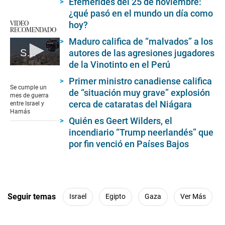
Efemérides del 25 de noviembre:
¿qué pasó en el mundo un día como
VIDEO
hoy?
RECOMENDADO
Maduro califica de “malvados” a los
Se cumple un mes de guerra entre Israel y Hamás
autores de las agresiones jugadores
de la Vinotinto en el Perú
0
seconds
Primer ministro canadiense califica
of
Se cumple un
de “situación muy grave” explosión
1
mes de guerra
minute,
cerca de cataratas del Niágara
entre Israel y
17
Hamás
seconds
Quién es Geert Wilders, el
incendiario “Trump neerlandés” que
por fin venció en Países Bajos
Seguir temas
Israel
Egipto
Gaza
Ver Más