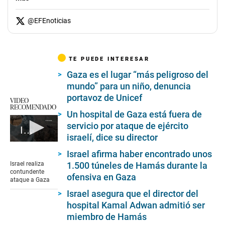
@
EFEnoticias
TE PUEDE INTERESAR
Gaza es el lugar “más peligroso del
mundo” para un niño, denuncia
portavoz de Unicef
VIDEO
RECOMENDADO
Un hospital de Gaza está fuera de
servicio por ataque de ejército
Israel realiza contundente ataque a Gaza
israelí, dice su director
0
Israel afirma haber encontrado unos
seconds
of
1.500 túneles de Hamás durante la
Israel realiza
1
contundente
ofensiva en Gaza
minute,
ataque a Gaza
17
Israel asegura que el director del
seconds
hospital Kamal Adwan admitió ser
miembro de Hamás