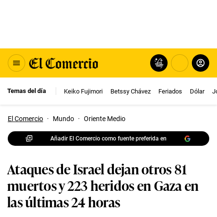
Temas del día
Keiko Fujimori
Betssy Chávez
Feriados
Dólar
J
El Comercio
·
Mundo
·
Oriente Medio
Añadir El Comercio como fuente preferida en
Ataques de Israel dejan otros 81
muertos y 223 heridos en Gaza en
las últimas 24 horas