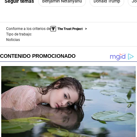
Seguir temas
Benjamin Netanyahu
Donald Trump
Jo
Conforme a los criterios de
Tipo de trabajo:
Noticias