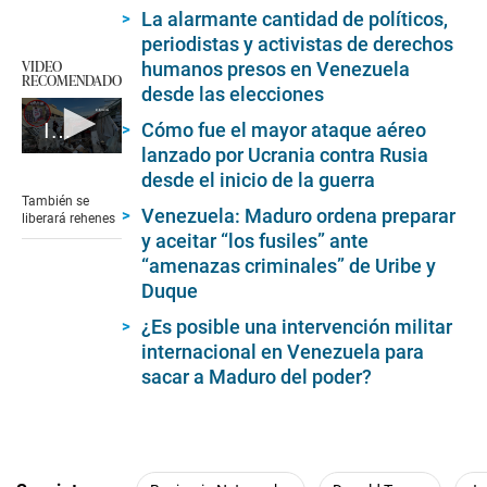
La alarmante cantidad de políticos,
periodistas y activistas de derechos
VIDEO
humanos presos en Venezuela
RECOMENDADO
desde las elecciones
Cómo fue el mayor ataque aéreo
Israel y Hamás logran acuerdo sobre alto al fuego en Gaza
lanzado por Ucrania contra Rusia
0
desde el inicio de la guerra
seconds
of
También se
2
Venezuela: Maduro ordena preparar
liberará rehenes
minutes,
y aceitar “los fusiles” ante
1
“amenazas criminales” de Uribe y
second
Duque
¿Es posible una intervención militar
internacional en Venezuela para
sacar a Maduro del poder?