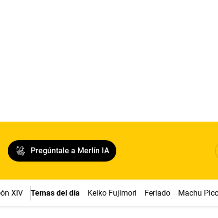
Pregúntale a Merlín IA
ón XIV
Temas del día
Keiko Fujimori
Feriado
Machu Pic