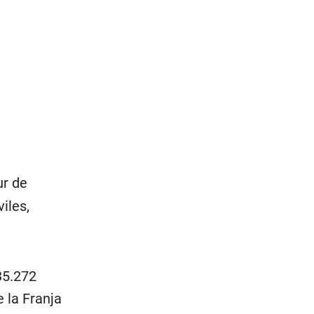
ur de
iles,
35.272
 la Franja