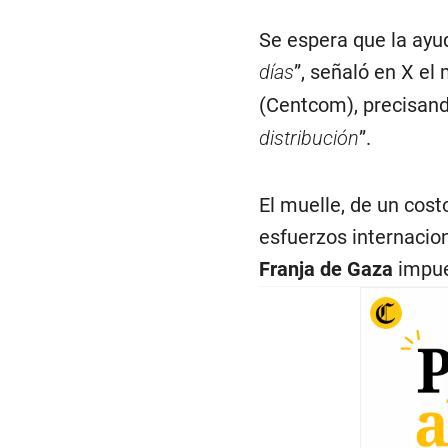
Se espera que la ayu
días
”, señaló en X e
(Centcom), precisand
distribución
”.
El muelle, de un cost
esfuerzos internacion
Franja de Gaza
impues