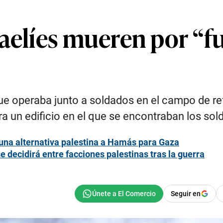
raelíes mueren por “
e operaba junto a soldados en el campo de ref
a un edificio en el que se encontraban los sol
 una alternativa palestina a Hamás para Gaza
 decidirá entre facciones palestinas tras la guerra
Seguir en