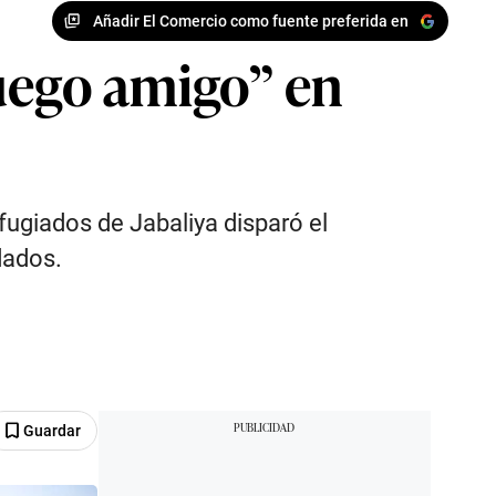
Añadir El Comercio como fuente preferida en
fuego amigo” en
ugiados de Jabaliya disparó el
dados.
Guardar