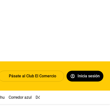
Pásate al Club El Comercio
Inicia sesión
chu
Corredor azul
Dólar
Congreso
Nasca
Acuña
Toled