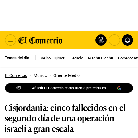
Temas del día
Keiko Fujimori
Feriado
Machu Picchu
Corredor az
El Comercio
·
Mundo
·
Oriente Medio
Añadir El Comercio como fuente preferida en
Cisjordania: cinco fallecidos en el
segundo día de una operación
israelí a gran escala