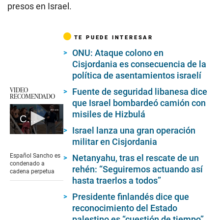
presos en Israel.
TE PUEDE INTERESAR
ONU: Ataque colono en
Cisjordania es consecuencia de la
política de asentamientos israelí
VIDEO
Fuente de seguridad libanesa dice
RECOMENDADO
que Israel bombardeó camión con
misiles de Hizbulá
Crimen en colombiano en Tailandia
Israel lanza una gran operación
0
militar en Cisjordania
seconds
of
Español Sancho es
Netanyahu, tras el rescate de un
2
condenado a
rehén: “Seguiremos actuando así
minutes,
cadena perpetua
22
hasta traerlos a todos”
seconds
Presidente finlandés dice que
reconocimiento del Estado
palestino es “cuestión de tiempo”