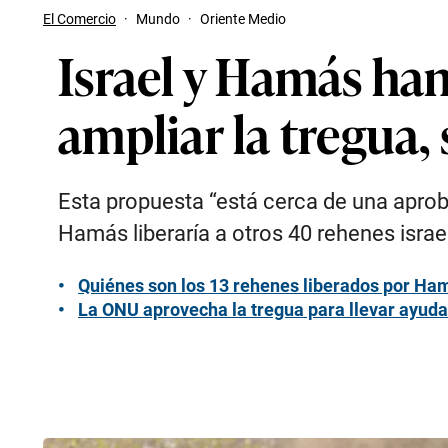
El Comercio
·
Mundo
·
Oriente Medio
Israel y Hamás han
ampliar la tregua,
Esta propuesta “está cerca de una aprobac
Hamás liberaría a otros 40 rehenes israel
Quiénes son los 13 rehenes liberados por Ham
La ONU aprovecha la tregua para llevar ayuda 