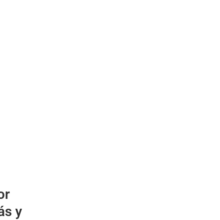
or
ás y