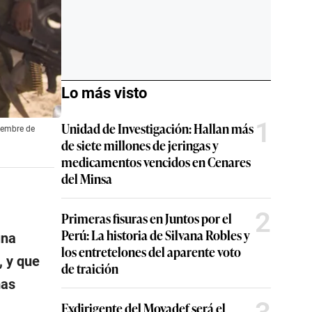
Lo más visto
1
Unidad de Investigación: Hallan más
viembre de
de siete millones de jeringas y
medicamentos vencidos en Cenares
del Minsa
2
Primeras fisuras en Juntos por el
Perú: La historia de Silvana Robles y
una
los entretelones del aparente voto
, y que
de traición
mas
Exdirigente del Movadef será el