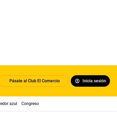
Pásate al Club El Comercio
Inicia sesión
redor azul
Congreso
Nasca
Acuña
Toledo
Sueldo míni