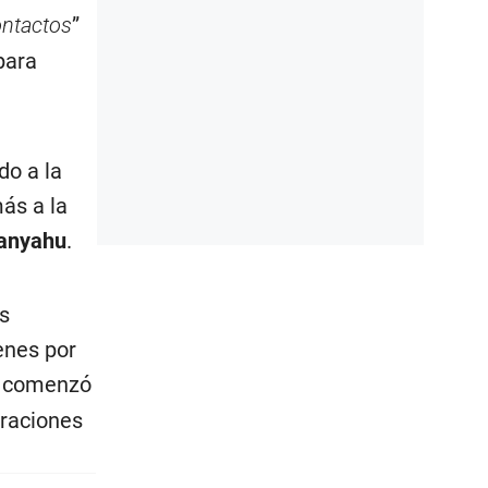
ontactos
”
para
do a la
ás a la
anyahu
.
s
enes por
e comenzó
eraciones