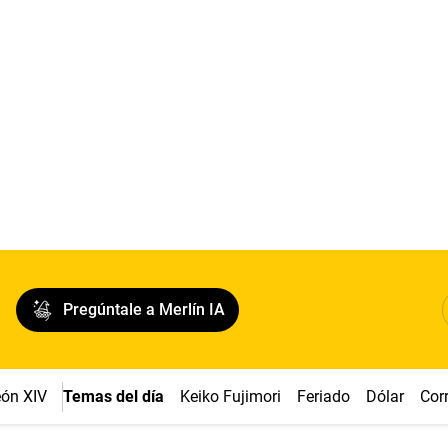
Pregúntale a Merlín IA
ón XIV
Temas del día
Keiko Fujimori
Feriado
Dólar
Cor